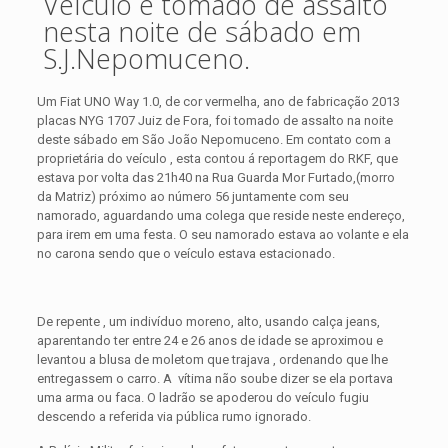
Veículo é tomado de assalto
nesta noite de sábado em
S.J.Nepomuceno.
Um Fiat UNO Way 1.0, de cor vermelha, ano de fabricação 2013
placas NYG 1707 Juiz de Fora, foi tomado de assalto na noite
deste sábado em São João Nepomuceno.
Em contato com a
proprietária do veículo , esta contou á reportagem do RKF, que
estava por volta das 21h40 na Rua Guarda Mor Furtado,(morro
da Matriz) próximo ao número 56 juntamente com seu
namorado, aguardando uma colega que reside neste endereço,
para irem em uma festa. O seu namorado estava ao volante e ela
no carona sendo que o veículo estava estacionado.
De repente , um indivíduo moreno, alto, usando calça jeans,
aparentando ter entre 24 e 26 anos de idade se aproximou e
levantou a blusa de moletom que trajava , ordenando que lhe
entregassem o carro. A vítima não soube dizer se ela portava
uma arma ou faca. O ladrão se apoderou do veículo fugiu
descendo a referida via pública rumo ignorado.