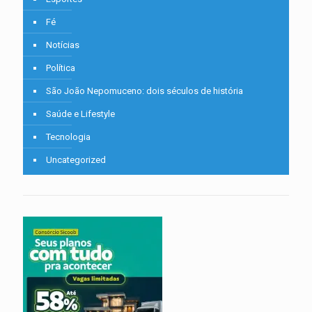
Fé
Notícias
Política
São João Nepomuceno: dois séculos de história
Saúde e Lifestyle
Tecnologia
Uncategorized