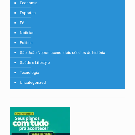
Economia
Esportes
Fé
Notícias
Política
São João Nepomuceno: dois séculos de história
Saúde e Lifestyle
Tecnologia
Uncategorized