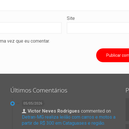
Site
ima vez que eu comentar.
Últimos Comentários
P
05/05/2026
Victor Neves Rodrigues
commented on
Detran-MG realiza leilão com carros e motos a
partir de R$ 300 em Cataguases e região.