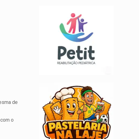
mesma de
o com o