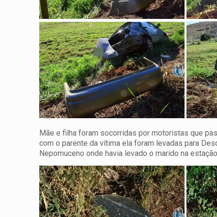
Mãe e filha foram socorridas por motoristas que pa
com o parente da vítima ela foram levadas para De
Nepomuceno onde havia levado o marido na estação 