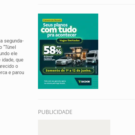
ta segunda-
o “Túnel
gundo ele
 idade, que
arecido o
erca e parou
PUBLICIDADE