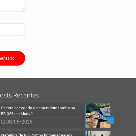
osts Recentes
Carreta carregada de amendoim tomba na
BR-356 em Muriaé
0
08/05/2026
Prefeitura de Rio Pomba homenageia ex-