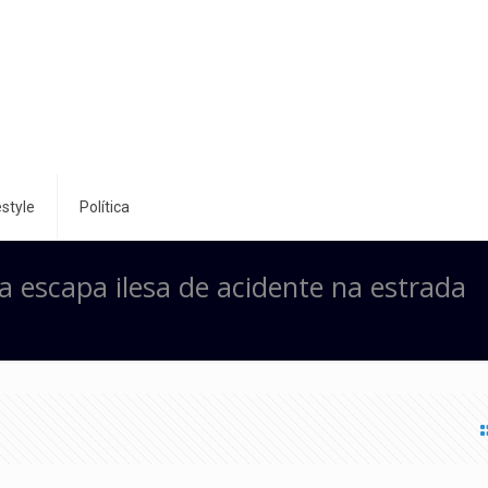
style
Política
a escapa ilesa de acidente na estrada