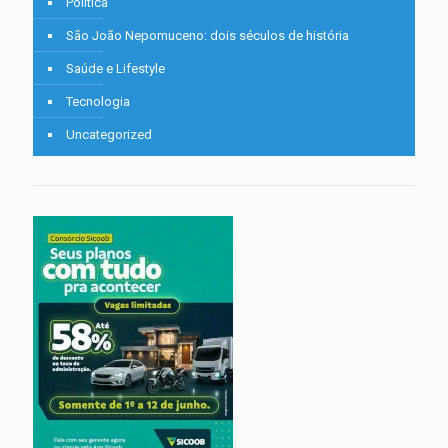
Política
São João Nepomuceno: dois séculos de história
Saúde e Lifestyle
Tecnologia
Uncategorized