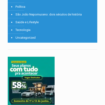
Política
São João Nepomuceno: dois séculos de história
Saúde e Lifestyle
Tecnologia
Uncategorized