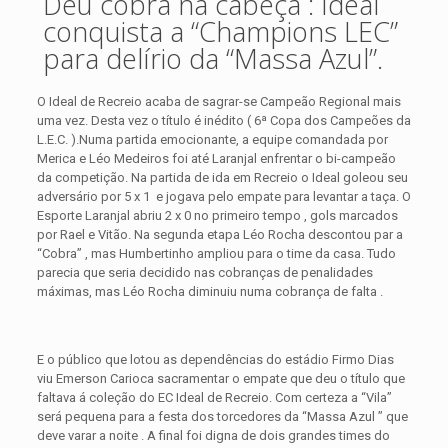
Deu cobra na cabeça : Ideal
conquista a “Champions LEC”
para delírio da “Massa Azul”.
O Ideal de Recreio acaba de sagrar-se Campeão Regional mais
uma vez. Desta vez o título é inédito ( 6ª Copa dos Campeões da
L.E.C. ).Numa partida emocionante, a equipe comandada por
Merica e Léo Medeiros foi até Laranjal enfrentar o bi-campeão
da competição. Na partida de ida em Recreio o Ideal goleou seu
adversário por 5 x 1 e jogava pelo empate para levantar a taça.
O
Esporte Laranjal abriu 2 x 0 no primeiro tempo , gols marcados
por Rael e Vitão. Na segunda etapa Léo Rocha descontou par a
“Cobra” , mas Humbertinho ampliou para o time da casa. Tudo
parecia que seria decidido nas cobranças de penalidades
máximas, mas Léo Rocha diminuiu numa cobrança de falta .
E o público que lotou as dependências do estádio Firmo Dias
viu Emerson Carioca sacramentar o empate que deu o título que
faltava á coleção do EC Ideal de Recreio. Com certeza a “Vila”
será pequena para a festa dos torcedores da “Massa Azul ” que
deve varar a noite . A final foi digna de dois grandes times do