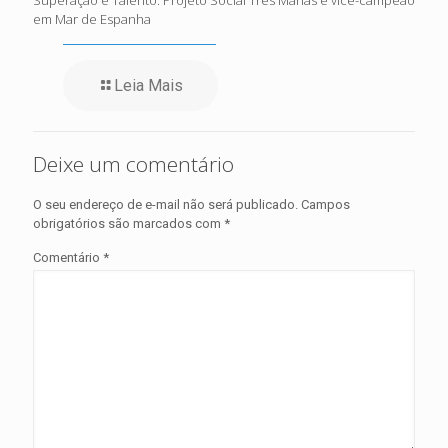
Superação e Talento: Projeto Social Três Marias é vice-campeão
em Mar de Espanha
Leia Mais
Deixe um comentário
O seu endereço de e-mail não será publicado.
Campos
obrigatórios são marcados com
*
Comentário
*