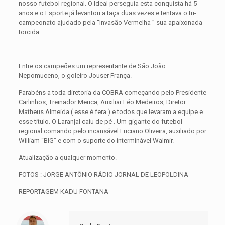
nosso futebol regional. O Ideal perseguia esta conquista há 5
anos e o Esporte já levantou a taça duas vezes e tentava o tri-
campeonato ajudado pela “Invasão Vermelha ” sua apaixonada
torcida.
Entre os campeões um representante de São João
Nepomuceno, o goleiro Jouser França.
Parabéns a toda diretoria da COBRA começando pelo Presidente
Carlinhos, Treinador Merica, Auxiliar Léo Medeiros, Diretor
Matheus Almeida ( esse é fera ) e todos que levaram a equipe e
esse título. O Laranjal caiu de pé . Um gigante do futebol
regional comando pelo incansável Luciano Oliveira, auxiliado por
William “BIG” e com o suporte do interminável Walmir.
Atualização a qualquer momento.
FOTOS : JORGE ANTÔNIO RÁDIO JORNAL DE LEOPOLDINA
REPORTAGEM KADU FONTANA