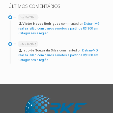
ÚLTIMOS COMENTÁRIOS
05/05/2026
Victor Neves Rodrigues
commented on
Detran-MG
realiza leilão com carros e motos a partir de R$ 300 em
Cataguases e região.
05/04/2026
Iago de Souza da Silva
commented on
Detran-MG
realiza leilão com carros e motos a partir de R$ 300 em
Cataguases e região.