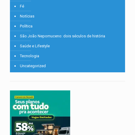
Fé
Notícias
Política
São João Nepomuceno: dois séculos de história
Saúde e Lifestyle
Tecnologia
Uncategorized