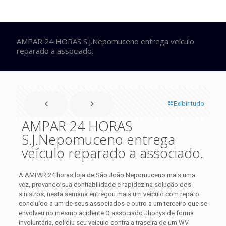
AMPAR 24 HORAS S.J.Nepomuceno entrega veículo
reparado a associado.
Exibir tudo
AMPAR 24 HORAS
S.J.Nepomuceno entrega
veículo reparado a associado.
A AMPAR 24 horas loja de São João Nepomuceno mais uma
vez, provando sua confiabilidade e rapidez na solução dos
sinistros, nesta semana entregou mais um veículo com reparo
concluído a um de seus associados e outro a um terceiro que se
envolveu no mesmo acidente.
O associado Jhonys de forma
involuntária, colidiu seu veículo contra a traseira de um WV