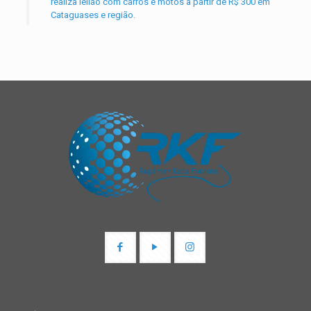
realiza leilão com carros e motos a partir de R$ 300 em
Cataguases e região.