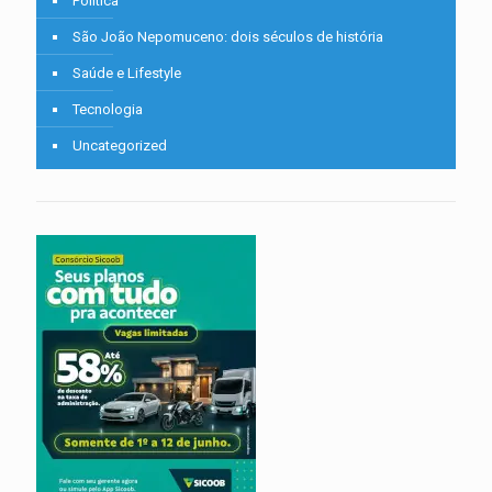
Política
São João Nepomuceno: dois séculos de história
Saúde e Lifestyle
Tecnologia
Uncategorized