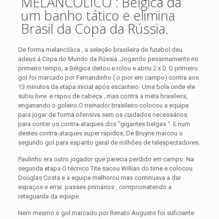
MELANCÓLICO : Bélgica dá
um banho tático e elimina
Brasil da Copa da Rússia.
De forma melancólica , a seleção brasileira de futebol deu
adeus á Copa do Mundo da Rússia. Jogando pessimamente no
primeiro tempo, a Bélgica deitou e rolou e abriu 2 x 0. O primeiro
gol foi marcado por Fernandinho ( o pior em campo) contra aos
13 minutos da etapa inicial após escanteio. Uma bola onde ele
subiu livre e rspou de cabeça , mas contra a meta brasileira,
enganando o goleiro.
O treinador brasileiro colocou a equipe
para jogar de forma ofensiva sem os cuidados necessários
para conter os contra-ataques dos “gigantes belgas “. E num
destes contra-ataques super rápidos, De Bruyne marcou o
segundo gol para espanto geral de milhões de telespectadores.
Paulinho era outro jogador que parecia perdido em campo. Na
segunda etapa O técnico Tite sacou Willian do time e colocou
Douglas Costa e a equipe melhorou mas continuava a dar
espaços e errar passes primários , comprometendo a
retaguarda da equipe.
Nem mesmo o gol marcado por Renato Augusto foi suficiente