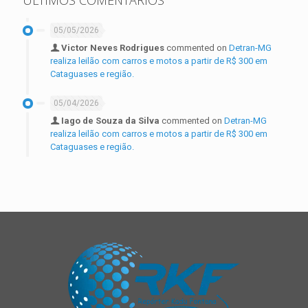
ÚLTIMOS COMENTÁRIOS
05/05/2026
Victor Neves Rodrigues
commented on
Detran-MG
realiza leilão com carros e motos a partir de R$ 300 em
Cataguases e região.
05/04/2026
Iago de Souza da Silva
commented on
Detran-MG
realiza leilão com carros e motos a partir de R$ 300 em
Cataguases e região.