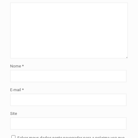
Nome
*
E-mail
*
Site
Salvar meus dados neste navegador para a próxima vez que