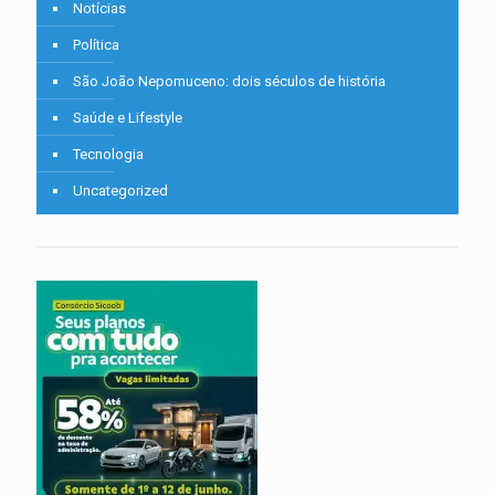
Notícias
Política
São João Nepomuceno: dois séculos de história
Saúde e Lifestyle
Tecnologia
Uncategorized