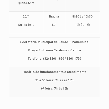
Quarta-feira
26/4
Brauna
8h30 às 10h30
Quinta-feira
Ituí
12h às 15h
Secretaria Municipal de Saúde – Policlínica
Praça Sinfrônio Cardoso – Centro
Telefone: (32) 3261 1850 / 3261 1750
Horário de funcionamento e atendimento
2ª a 5ª feira: 7h às às 17h
6ª feira: 7h às 16h