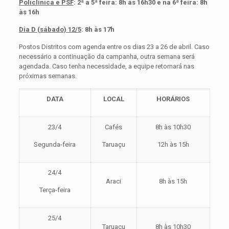
Policlínica e PSF
: 2ª a 5ª feira: 8h às 16h30 e na 6ª feira: 8h
às 16h
Dia D (sábado) 12/5
: 8h às 17h
Postos Distritos com agenda entre os dias 23 a 26 de abril. Caso
necessário a continuação da campanha, outra semana será
agendada. Caso tenha necessidade, a equipe retornará nas
próximas semanas.
DATA
LOCAL
HORÁRIOS
23/4
Cafés
8h às 10h30
Segunda-feira
Taruaçu
12h às 15h
24/4
Araci
8h às 15h
Terça-feira
25/4
Taruaçu
8h às 10h30