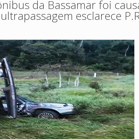
ônibus da Bassamar foi cau
 ultrapassagem esclarece P.R