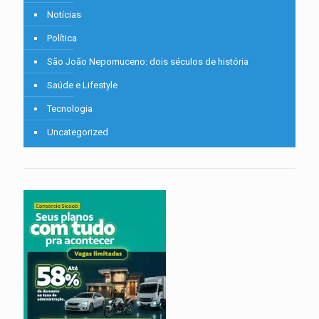
Notícias
Política
São João Nepomuceno: dois séculos de história
Saúde e Lifestyle
Tecnologia
Uncategorized