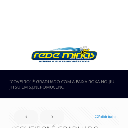
“COVEIRO” É GRADUADO COM A FAIXA ROXA NO JIU
JITSU EM S.J.NEPOMUCENO.
Exibir tudo