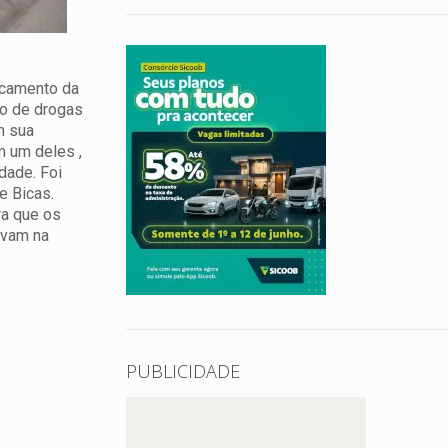
acamento da
co de drogas
m sua
m um deles ,
dade. Foi
e Bicas.
ra que os
avam na
PUBLICIDADE