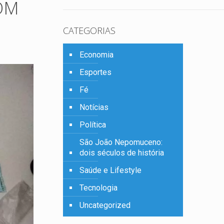
OM
CATEGORIAS
Economia
Esportes
Fé
Notícias
Política
São João Nepomuceno:
dois séculos de história
Saúde e Lifestyle
Tecnologia
Uncategorized