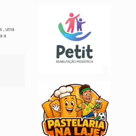
s , uma
a a