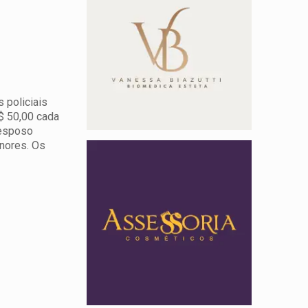
 policiais
R$ 50,00 cada
 esposo
enores. Os