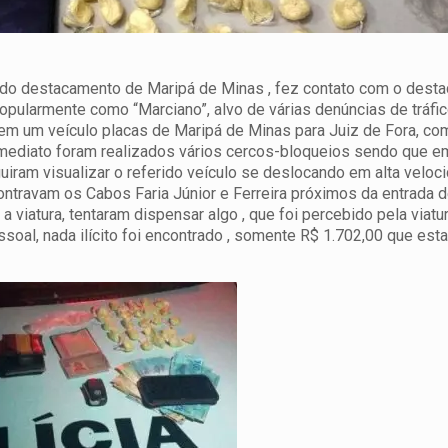
e do destacamento de Maripá de Minas , fez contato com o dest
pularmente como “Marciano”, alvo de várias denúncias de tráfi
 em um veículo placas de Maripá de Minas para Juiz de Fora, co
mediato foram realizados vários cercos-bloqueios sendo que e
ram visualizar o referido veículo se deslocando em alta veloci
contravam os Cabos Faria Júnior e Ferreira próximos da entrada d
 viatura, tentaram dispensar algo , que foi percebido pela viatu
soal, nada ilícito foi encontrado , somente R$ 1.702,00 que est