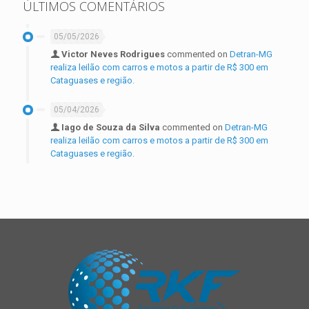
ÚLTIMOS COMENTÁRIOS
05/05/2026
Victor Neves Rodrigues
commented on
Detran-MG
realiza leilão com carros e motos a partir de R$ 300 em
Cataguases e região.
05/04/2026
Iago de Souza da Silva
commented on
Detran-MG
realiza leilão com carros e motos a partir de R$ 300 em
Cataguases e região.