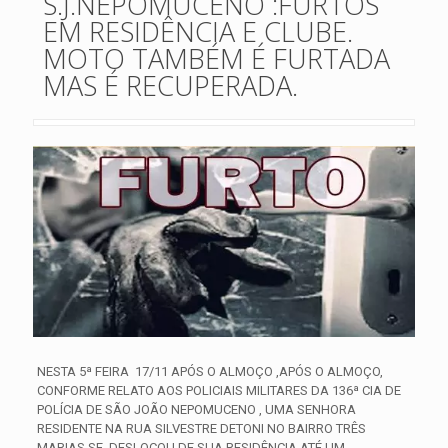
S.J.NEPOMUCENO :FURTOS
EM RESIDÊNCIA E CLUBE.
MOTO TAMBÉM É FURTADA
MAS É RECUPERADA.
NESTA 5ª FEIRA 17/11 APÓS O ALMOÇO ,APÓS O ALMOÇO,
CONFORME RELATO AOS POLICIAIS MILITARES DA 136ª CIA DE
POLÍCIA DE SÃO JOÃO NEPOMUCENO , UMA SENHORA
RESIDENTE NA RUA SILVESTRE DETONI NO BAIRRO TRÊS
MARIAS SE DESLOCOU DE SUA RESIDÊNCIA ATÉ UM