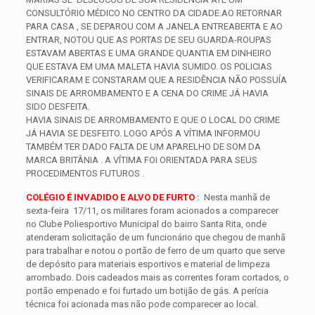
CONSULTÓRIO MÉDICO NO CENTRO DA CIDADE.
AO RETORNAR
PARA CASA , SE DEPAROU COM A JANELA ENTREABERTA E AO
ENTRAR, NOTOU QUE AS PORTAS DE SEU GUARDA-ROUPAS
ESTAVAM ABERTAS E UMA GRANDE QUANTIA EM DINHEIRO
QUE ESTAVA EM UMA MALETA HAVIA SUMIDO. OS POLICIAS
VERIFICARAM E CONSTARAM QUE A RESIDÊNCIA NÃO POSSUÍA
SINAIS DE ARROMBAMENTO E A CENA DO CRIME JÁ HAVIA
SIDO DESFEITA.
HAVIA SINAIS DE ARROMBAMENTO E QUE O LOCAL DO CRIME
JÁ HAVIA SE DESFEITO. LOGO APÓS A VÍTIMA INFORMOU
TAMBÉM TER DADO FALTA DE UM APARELHO DE SOM DA
MARCA BRITÂNIA . A VÍTIMA FOI ORIENTADA PARA SEUS
PROCEDIMENTOS FUTUROS .
COLÉGIO É INVADIDO E ALVO DE FURTO
:
Nesta manhã de
sexta-feira 17/11, os militares foram acionados a comparecer
no Clube Poliesportivo Municipal do bairro Santa Rita, onde
atenderam solicitação de um funcionário que chegou de manhã
para trabalhar e notou o portão de ferro de um quarto que serve
de depósito para materiais esportivos e material de limpeza
arrombado. Dois cadeados mais as correntes foram cortados, o
portão empenado e foi furtado um botijão de gás. A perícia
técnica foi acionada mas não pode comparecer ao local.