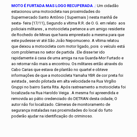
MOTO É FURTADA MAS LOGO RECUPERADA .:
Um cidadão
estacionou uma motocicleta nas proximidades do
Supermercado Santo Antônio ( Supermais ) nesta manhã de
sexta- feira (17/11), Segundo a vítima R.R. de O. G. em relato aos
policiais militares , a motocicleta pertence a um amigo residente
de Rochedo de Minas que havia emprestado a mesma para que
este pudesse vir até São João Nepomuceno. A vítima relatou
que deixou a motocicleta com motor ligado, pois o veículo está
com problemas no setor de partida . Ele disse ter ido
rapidamente á casa de uma amiga na rua Guarda-Mor Furtado e
ao retornar não mais a encontrou. Os militares então através do
Cabo Carias que estava de plantão no quartel e obteve
informações de que a motocicleta Yamaha YBR de cor preta foi
avistada , sendo pilotada em alta velocidade na Rua Virgílio
Gruppi no bairro Santa Rita. Após rastreamento a motocicleta foi
localizada na Rua Haroldo Veiga . A mesma foi apreendida e
removida ao pátio credenciado do DETRAN desta cidade, O
autor não foi localizado. Câmeras de monitoramento de
segurança instaladas nas proximidades do local do furto
poderão ajudar na identificação do criminoso.