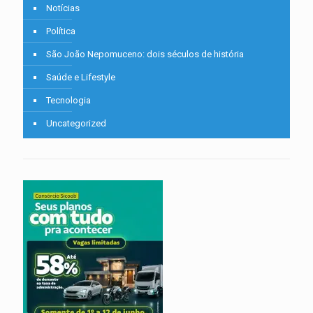
Notícias
Política
São João Nepomuceno: dois séculos de história
Saúde e Lifestyle
Tecnologia
Uncategorized