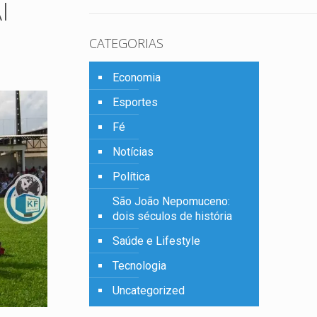
I
CATEGORIAS
Economia
Esportes
Fé
Notícias
Política
São João Nepomuceno:
dois séculos de história
Saúde e Lifestyle
Tecnologia
Uncategorized