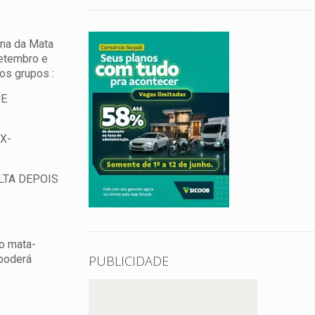
ona da Mata
setembro e
os grupos :
UE
X-
LTA DEPOIS
 o mata-
PUBLICIDADE
 poderá