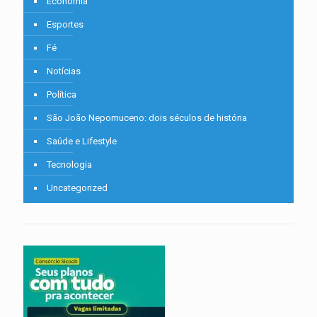
Economia
Esportes
Fé
Notícias
Política
São João Nepomuceno: dois séculos de história
Saúde e Lifestyle
Tecnologia
Uncategorized