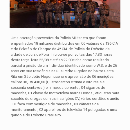
Uma operação preventiva da Polícia Militar em que foram
empenhados 18 militares distribuídos em 06 viaturas da 136 CIA
e do Pelotão de Choque da 4ª CIA de Polícia do Exército da
cidade de Juiz de Fora iniciou-se por voltas das 17:30 horas
desta terça-feira 22/08 e até as 22:00 tinha como resultado
parcial a prisão de um indivíduo identificado como W.S. e de 26
anos em sua residência na Rua Pedro Rigolon no bairro Santa
Rita
em São João Nepomuceno e apreensão de 06 munições
calibre 38, R$ 438,60 (Quatrocentos e trinta e oito reais e
sessenta centavos ) em moeda corrente , 04 cigarros de
maconha, 01 chave de motocicleta marca Honda , etiquetas para
sacolés de drogas com as inscrições CV, vários cordões e anéis
, 01 faca com vestígios de maconha , 03 câmeras de
monitoramento , 02 aparelhos de televisão 14 polegadas e uma
gandola do Exército Brasileiro.