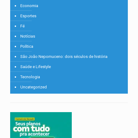
Economia
Esportes
Fé
Notícias
Política
São João Nepomuceno: dois séculos de história
Saúde e Lifestyle
Tecnologia
Uncategorized