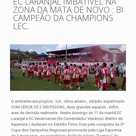
EC LARANJAL IMBATÍVEL NA
ZONA DA MATA DE NOVO : BI
CAMPEÃO DA CHAMPIONS
LEC.
O ambiente era propício. Sol , clima ameno , estádio superlotado
COM CERCA DE 2.500 PSSOAS, duas grandes equipes , enfim,
ares de decisão realmente . Neste domingo ás 11 da manhã EC
Laranjal e EC Venancense (de Comendador Venâncio distrito de
Itaperuna ) duelaram no Estádio Firmo Dias pela conquista da 5ª
Copa dos Campeões Regionais promovida pela Liga Esportiva
de Cataguases , na presidência de Paulo Sérgio “Santana” da