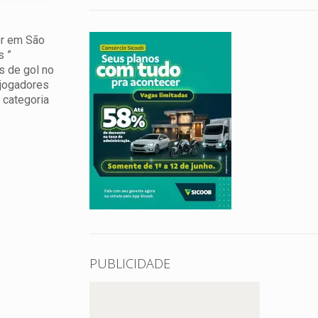
er em São
s ”
s de gol no
 jogadores
 categoria
PUBLICIDADE