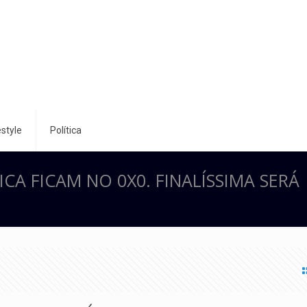
style
Política
CA FICAM NO 0X0. FINALÍSSIMA SERÁ