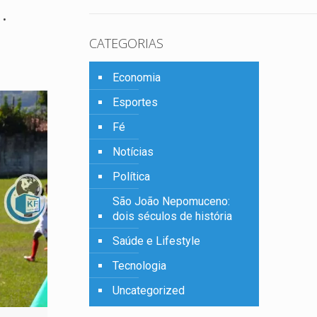
.
CATEGORIAS
Economia
Esportes
Fé
Notícias
Política
São João Nepomuceno:
dois séculos de história
Saúde e Lifestyle
Tecnologia
Uncategorized