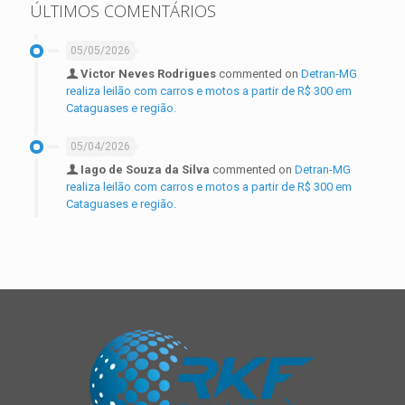
ÚLTIMOS COMENTÁRIOS
05/05/2026
Victor Neves Rodrigues
commented on
Detran-MG
realiza leilão com carros e motos a partir de R$ 300 em
Cataguases e região.
05/04/2026
Iago de Souza da Silva
commented on
Detran-MG
realiza leilão com carros e motos a partir de R$ 300 em
Cataguases e região.