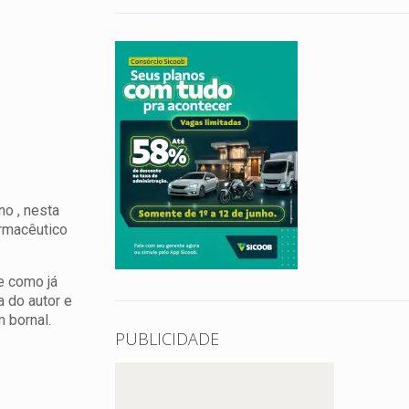
o , nesta
armacêutico
e como já
a do autor e
 bornal.
PUBLICIDADE