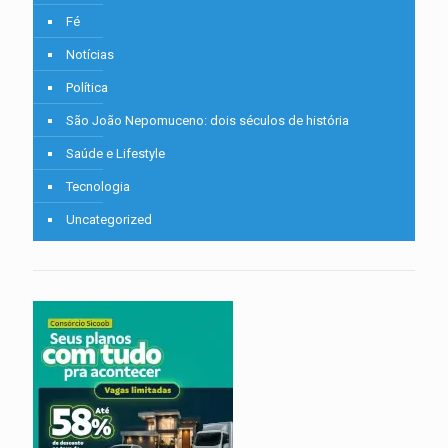
Fé
Notícias
Política
São João Nepomuceno: dois séculos de história
Saúde e Lifestyle
Tecnologia
Uncategorized