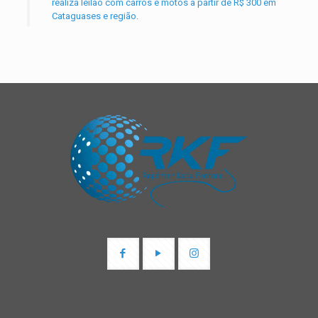
realiza leilão com carros e motos a partir de R$ 300 em
Cataguases e região.