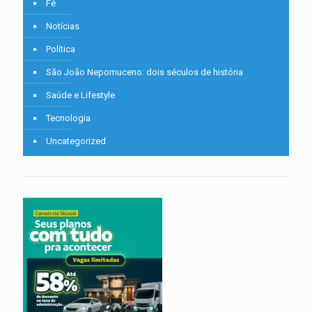
Fé
Notícias
Política
São João Nepomuceno: dois séculos de história
Saúde e Lifestyle
Tecnologia
Uncategorized