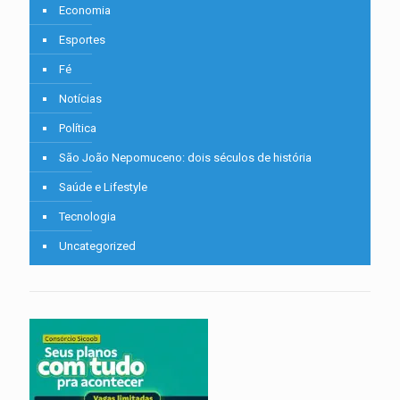
Economia
Esportes
Fé
Notícias
Política
São João Nepomuceno: dois séculos de história
Saúde e Lifestyle
Tecnologia
Uncategorized