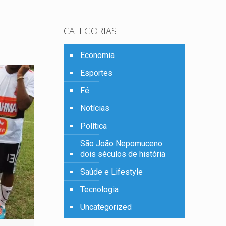
CATEGORIAS
Economia
Esportes
Fé
Notícias
Política
São João Nepomuceno:
dois séculos de história
Saúde e Lifestyle
Tecnologia
Uncategorized